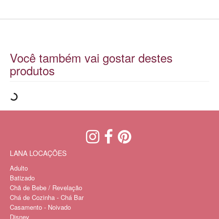
Você também vai gostar destes
produtos
LANA LOCAÇÕES
Adulto
Batizado
Chã de Bebe / Revelação
Chá de Cozinha - Chá Bar
Casamento - Noivado
Disney