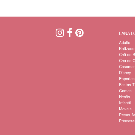
LANA 
Adulto
Batizado
Chã de B
Chá de C
Casament
Disney
Esportes
Festas Tí
Games
Heróis
Infantil
Moveis
Peças A
Princesa