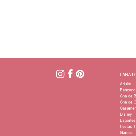
LANA 
Adulto
Batizado
Chã de B
Chá de C
Casament
Disney
Esportes
Festas Tí
Games