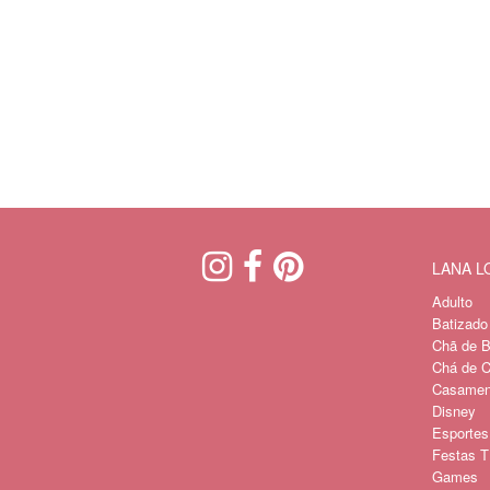
LANA 
Adulto
Batizado
Chã de B
Chá de C
Casament
Disney
Esportes
Festas Tí
Games