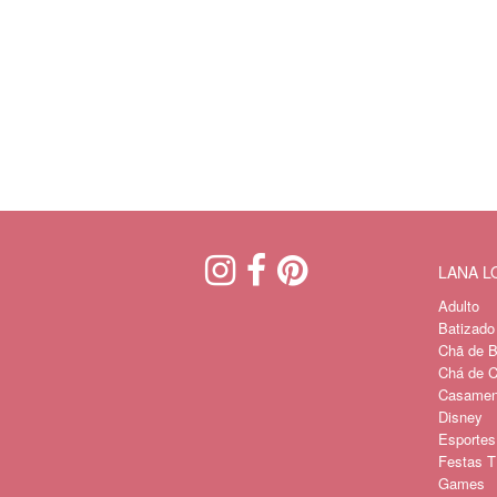
LANA 
Adulto
Batizado
Chã de B
Chá de C
Casament
Disney
Esportes
Festas Tí
Games