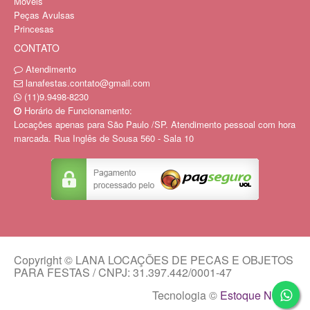
Moveis
Peças Avulsas
Princesas
CONTATO
Atendimento
lanafestas.contato@gmail.com
(11)9.9498-8230
Horário de Funcionamento:
Locações apenas para São Paulo /SP. Atendimento pessoal com hora
marcada. Rua Inglês de Sousa 560 - Sala 10
Copyright © LANA LOCAÇÕES DE PECAS E OBJETOS
PARA FESTAS / CNPJ: 31.397.442/0001-47
Tecnologia ©
Estoque NOW
.