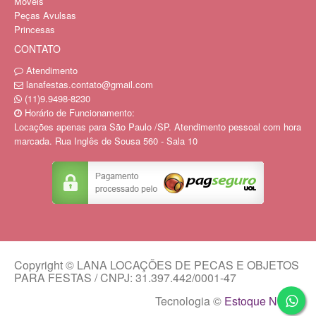
Moveis
Peças Avulsas
Princesas
CONTATO
Atendimento
lanafestas.contato@gmail.com
(11)9.9498-8230
Horário de Funcionamento:
Locações apenas para São Paulo /SP. Atendimento pessoal com hora
marcada. Rua Inglês de Sousa 560 - Sala 10
Copyright © LANA LOCAÇÕES DE PECAS E OBJETOS
PARA FESTAS / CNPJ: 31.397.442/0001-47
Tecnologia ©
Estoque NOW
.