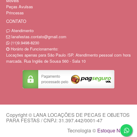
Moveis
Peças Avulsas
Princesas
CONTATO
Atendimento
lanafestas.contato@gmail.com
(11)9.9498-8230
Horário de Funcionamento:
Locações apenas para São Paulo /SP. Atendimento pessoal com hora
marcada. Rua Inglês de Sousa 560 - Sala 10
Copyright © LANA LOCAÇÕES DE PECAS E OBJETOS
PARA FESTAS / CNPJ: 31.397.442/0001-47
Tecnologia ©
Estoque NOW
.