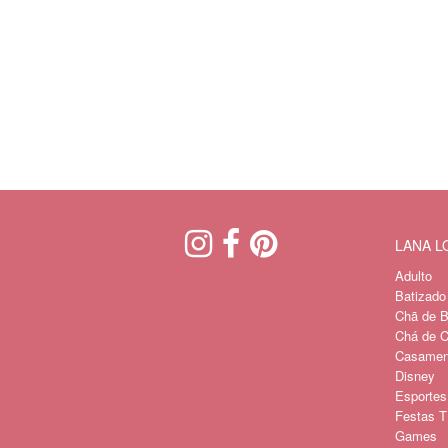
LANA 
Adulto
Batizado
Chã de B
Chá de C
Casament
Disney
Esportes
Festas Tí
Games