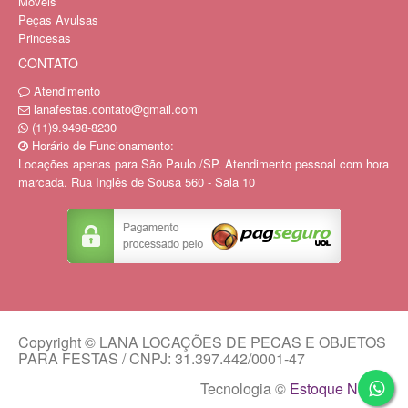
Moveis
Peças Avulsas
Princesas
CONTATO
Atendimento
lanafestas.contato@gmail.com
(11)9.9498-8230
Horário de Funcionamento:
Locações apenas para São Paulo /SP. Atendimento pessoal com hora
marcada. Rua Inglês de Sousa 560 - Sala 10
Copyright © LANA LOCAÇÕES DE PECAS E OBJETOS
PARA FESTAS / CNPJ: 31.397.442/0001-47
Tecnologia ©
Estoque NOW
.