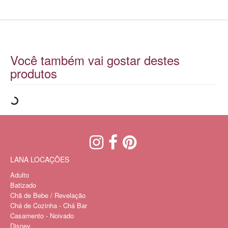
Você também vai gostar destes
produtos
LANA LOCAÇÕES
Adulto
Batizado
Chã de Bebe / Revelação
Chá de Cozinha - Chá Bar
Casamento - Noivado
Disney