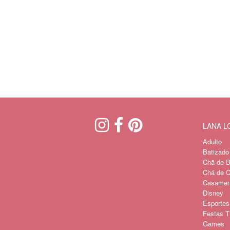
LANA 
Adulto
Batizado
Chã de B
Chá de C
Casament
Disney
Esportes
Festas Tí
Games